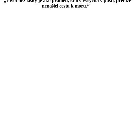
„Život bez lásky je ako prameň, ktorý vysychá v púšti, pretože
nenašiel cestu k moru.“