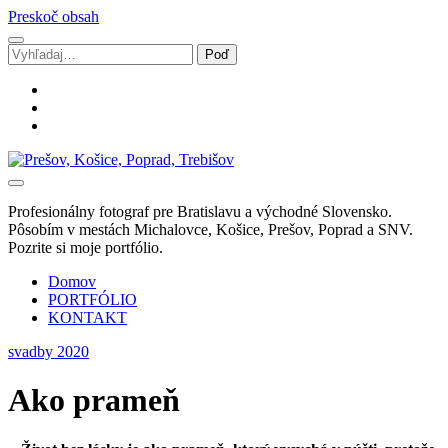
Preskoč obsah
Vyhľadávanie
facebook
instagram
email
Svadobný
fotograf
Marek
Profesionálny fotograf pre Bratislavu a východné Slovensko.
Zalibera
Pôsobím v mestách Michalovce, Košice, Prešov, Poprad a SNV.
|
Pozrite si moje portfólio.
Spišská
Nová
Domov
Ves
PORTFÓLIO
KONTAKT
svadby 2020
Ako prameň