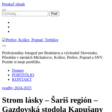
Preskoč obsah
Vyhľadávanie
facebook
instagram
email
Svadobný
fotograf
Marek
Profesionálny fotograf pre Bratislavu a východné Slovensko.
Zalibera
Pôsobím v mestách Michalovce, Košice, Prešov, Poprad a SNV.
|
Pozrite si moje portfólio.
Spišská
Nová
Domov
Ves
PORTFÓLIO
KONTAKT
svadby 2024-2025
Strom lásky – Šariš región –
Gazdovská stodola Kapušany