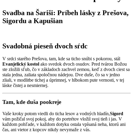
Svadba na Šariši: Príbeh lásky z Prešova,
Sigordu a Kapušian
Svadobná pieseň dvoch sŕdc
V srdci starého Prešova,
tam,
kde sa ticho snúbi s pokorou,
stál
Evanjelický kostol
ako svedok dvoch osudov.
Pred tvárou Božou
ste zložili sľub,
čo v základoch zachvel zemou,
keď z dvoch ciest sa
stala jedna,
zaliata spoločnou nádejou.
Dve duše,
čo sa v jedno
zliali,
v modlitbe tichej a úprimnej,
v hlbokom pute vernosti,
v tej
láske čistej a nesmiernej.
Tam, kde duša pookreje
Vaše kroky potom viedli do ticha lesov a vodných hladín,
Sigord
vám požičal svoj pokoj,
aby do portrétov vložil svoj tieň i jas.
V
každom pohľade,
v každom dotyku ostala vpísaná neha,
ktorú ani
čas,
ani vietor z kopcov nikdy nevymaže z vás.