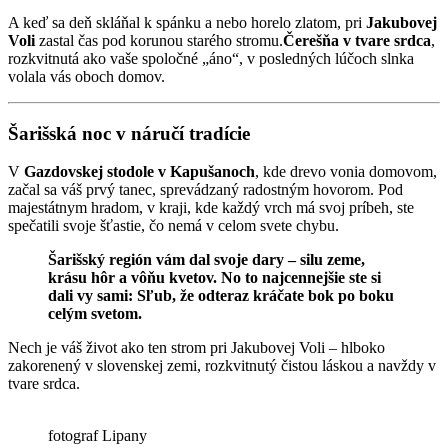
A keď sa deň skláňal k spánku a nebo horelo zlatom,
pri
Jakubovej
Voli
zastal čas pod korunou starého stromu.
Čerešňa v tvare srdca
,
rozkvitnutá ako vaše spoločné „áno“,
v posledných lúčoch slnka
volala vás oboch domov.
Šarišská noc v náručí tradície
V
Gazdovskej stodole v Kapušanoch
,
kde drevo vonia domovom,
začal sa váš prvý tanec,
sprevádzaný radostným hovorom.
Pod
majestátnym hradom,
v kraji,
kde každý vrch má svoj príbeh,
ste
spečatili svoje šťastie,
čo nemá v celom svete chybu.
Šarišský región vám dal svoje dary – silu zeme,
krásu hôr a vôňu kvetov.
No to najcennejšie ste si
dali vy sami: Sľub, že odteraz kráčate bok po boku
celým svetom.
Nech je váš život ako ten strom pri Jakubovej Voli – hlboko
zakorenený v slovenskej zemi,
rozkvitnutý čistou láskou a navždy v
tvare srdca.
fotograf Lipany