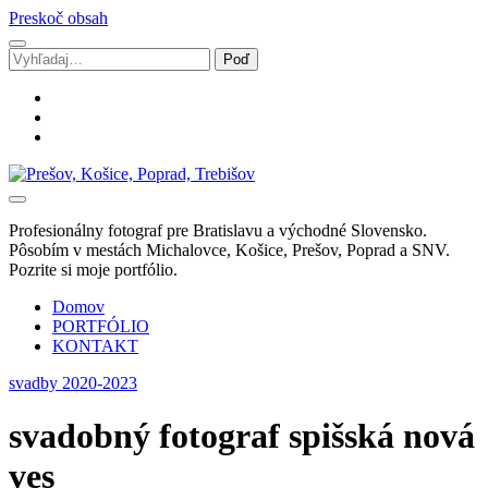
Preskoč obsah
Vyhľadávanie
facebook
instagram
email
Svadobný
fotograf
Marek
Profesionálny fotograf pre Bratislavu a východné Slovensko.
Zalibera
Pôsobím v mestách Michalovce, Košice, Prešov, Poprad a SNV.
|
Pozrite si moje portfólio.
Spišská
Nová
Domov
Ves
PORTFÓLIO
KONTAKT
svadby 2020-2023
svadobný fotograf spišská nová
ves