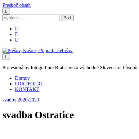
Preskoč obsah
Vyhľadávanie
facebook
instagram
email
Svadobný
fotograf
Marek
Zalibera
Profesionálny fotograf pre Bratislavu a východné Slovensko. Pôsobím
|
Spišská
Domov
Nová
PORTFÓLIO
Ves
KONTAKT
svadby 2020-2023
svadba Ostratice