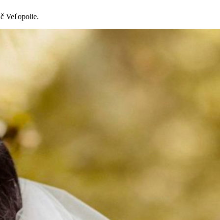
č Veľopolie.