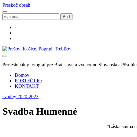
Preskoč obsah
Vyhľadávanie
facebook
instagram
email
Svadobný
fotograf
Marek
Profesionálny fotograf pre Bratislavu a východné Slovensko. Pôsobím
Zalibera
|
Domov
Spišská
PORTFÓLIO
Nová
KONTAKT
Ves
svadby 2020-2023
Svadba Humenné
“Láska sníma m