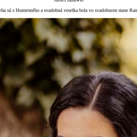
ia sú s Humenného a svadobná veselka bola vo svadobnom stane Ran