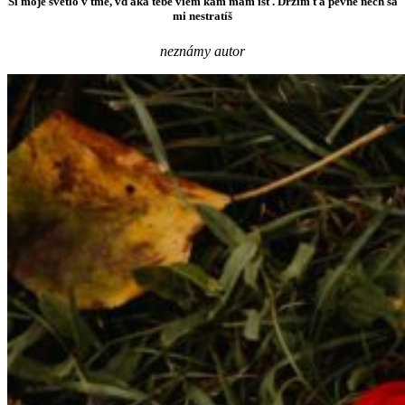
Si moje svetlo v tme, vďaka tebe viem kam mám ísť. Držím ťa pevne nech sa
mi nestratíš
neznámy autor