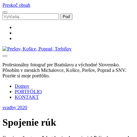
Preskoč obsah
Vyhľadávanie
facebook
instagram
email
Svadobný
fotograf
Marek
Profesionálny fotograf pre Bratislavu a východné Slovensko.
Zalibera
Pôsobím v mestách Michalovce, Košice, Prešov, Poprad a SNV.
|
Pozrite si moje portfólio.
Spišská
Nová
Domov
Ves
PORTFÓLIO
KONTAKT
svadby 2020
Spojenie rúk