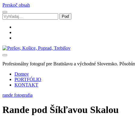
Preskoč obsah
Vyhľadávanie
facebook
instagram
email
Svadobný
fotograf
Marek
Profesionálny fotograf pre Bratislavu a východné Slovensko. Pôsobím
Zalibera
|
Domov
Spišská
PORTFÓLIO
Nová
KONTAKT
Ves
rande fotografia
Rande pod Šíkľavou Skalou