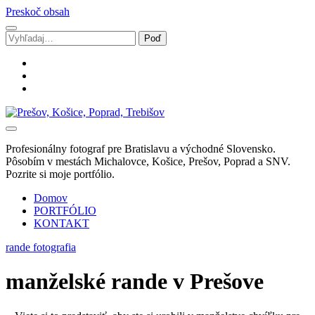
Preskoč obsah
Vyhľadávanie
facebook
instagram
email
Svadobný
fotograf
Marek
Profesionálny fotograf pre Bratislavu a východné Slovensko.
Zalibera
Pôsobím v mestách Michalovce, Košice, Prešov, Poprad a SNV.
|
Pozrite si moje portfólio.
Spišská
Nová
Domov
Ves
PORTFÓLIO
KONTAKT
rande fotografia
manželské rande v Prešove