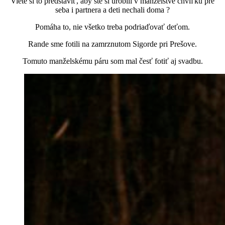
Viete si to predstaviť, aby ste si urobili v manželstve chvíľku pre
seba i partnera a deti nechali doma ?
Pomáha to, nie všetko treba podriaďovať deťom.
Rande sme fotili na zamrznutom Sigorde pri Prešove.
Tomuto manželskému páru som mal česť fotiť aj svadbu.