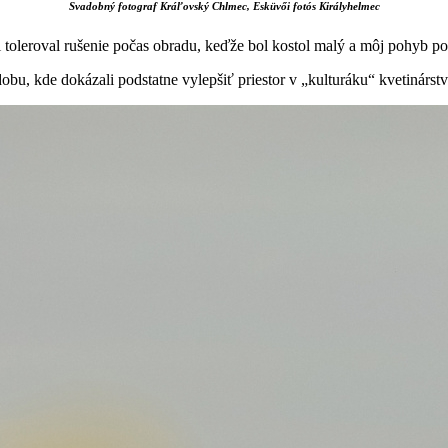
Svadobný fotograf Kráľovský C
hlmec, Esküvői fotós Királyhelmec
oleroval rušenie počas obradu, keďže bol kostol malý a môj pohyb po 
obu, kde dokázali podstatne vylepšiť priestor v „kulturáku“ kvetinár