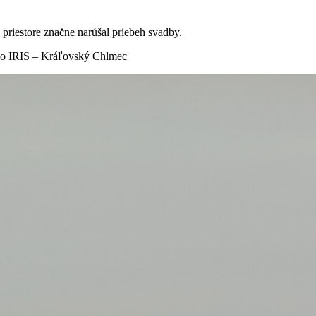
priestore značne narúšal priebeh svadby.
stvo IRIS – Kráľovský Chlmec