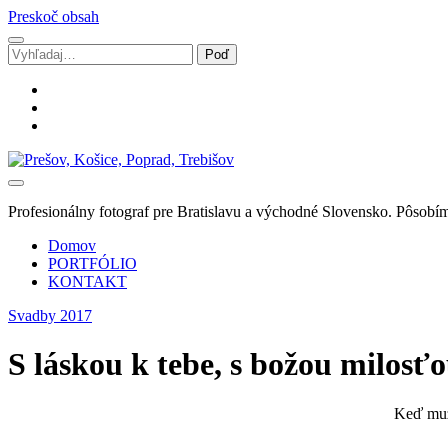
Preskoč obsah
Vyhľadávanie
facebook
instagram
email
Svadobný
fotograf
Marek
Profesionálny fotograf pre Bratislavu a východné Slovensko. Pôsobím
Zalibera
|
Domov
Spišská
PORTFÓLIO
Nová
KONTAKT
Ves
Svadby 2017
S láskou k tebe, s božou milosť
Keď muž 