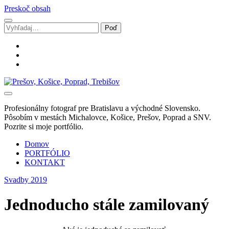
Preskoč obsah
Vyhľadávanie
facebook
instagram
email
Svadobný
fotograf
Marek
Profesionálny fotograf pre Bratislavu a východné Slovensko.
Zalibera
Pôsobím v mestách Michalovce, Košice, Prešov, Poprad a SNV.
|
Pozrite si moje portfólio.
Spišská
Nová
Domov
Ves
PORTFÓLIO
KONTAKT
Svadby 2019
Jednoducho stále zamilovaný