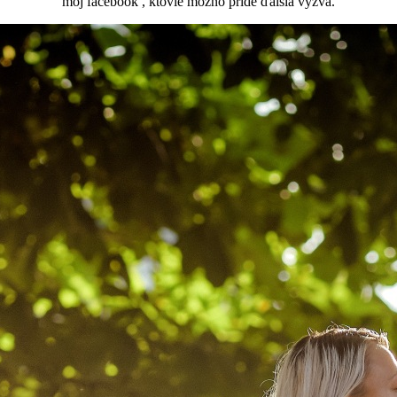
môj facebook , ktovie možno príde ďalšia výzva.