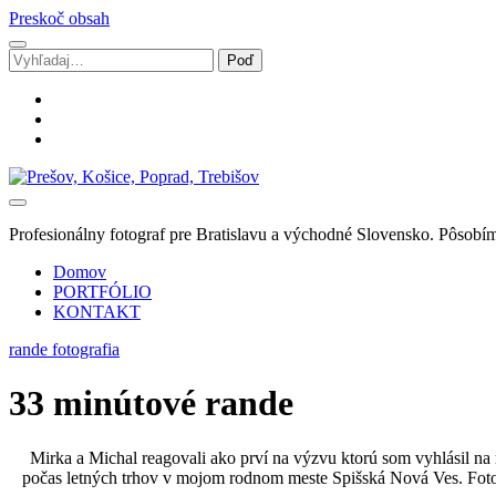
Preskoč obsah
Vyhľadávanie
facebook
instagram
email
Svadobný
fotograf
Marek
Profesionálny fotograf pre Bratislavu a východné Slovensko. Pôsobím
Zalibera
|
Domov
Spišská
PORTFÓLIO
Nová
KONTAKT
Ves
rande fotografia
33 minútové rande
Mirka a Michal reagovali ako prví na výzvu ktorú som vyhlásil na
počas letných trhov v mojom rodnom meste Spišská Nová Ves. Fotogra