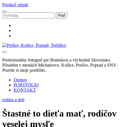
Preskoč obsah
Vyhľadávanie
facebook
instagram
email
Svadobný
fotograf
Marek
Profesionálny fotograf pre Bratislavu a východné Slovensko.
Zalibera
Pôsobím v mestách Michalovce, Košice, Prešov, Poprad a SNV.
|
Pozrite si moje portfólio.
Spišská
Nová
Domov
Ves
PORTFÓLIO
KONTAKT
rodina a deti
Štastné to dieťa mať, rodičov
veselej mysľe