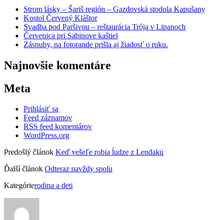
Strom lásky – Šariš región – Gazdovská stodola Kapušany
Kostol Červený Kláštor
Svadba pod Paršivou – reštaurácia Trója v Lipanoch
Červenica pri Sabinove kaštiel
Zásnuby, na fotorande prišla aj žiadosť o ruku.
Najnovšie komentáre
Meta
Prihlásiť sa
Feed záznamov
RSS feed komentárov
WordPress.org
Predošlý článok
Keď vešeľe robia ĺudze z Lendaku
Ďalší článok
Odteraz navždy spolu
Kategórie
rodina a deti