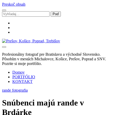
Preskoč obsah
Vyhľadávanie
facebook
instagram
email
Svadobný
fotograf
Marek
Profesionálny fotograf pre Bratislavu a východné Slovensko.
Zalibera
Pôsobím v mestách Michalovce, Košice, Prešov, Poprad a SNV.
|
Pozrite si moje portfólio.
Spišská
Nová
Domov
Ves
PORTFÓLIO
KONTAKT
rande fotografia
Snúbenci majú rande v
Brdárke