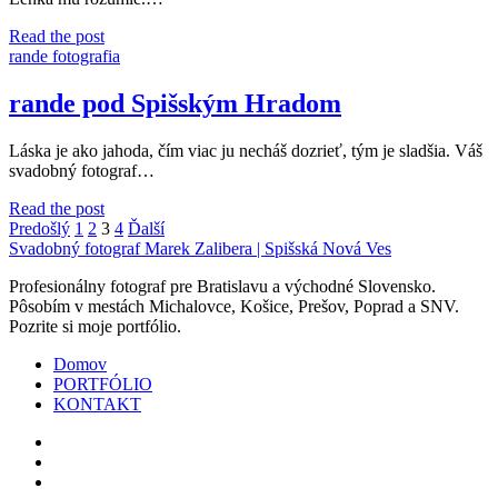
rande
Read the post
z
rande fotografia
LM
(Liptovský
rande pod Spišským Hradom
Mikuláš)
(((-:
Láska je ako jahoda, čím viac ju necháš dozrieť, tým je sladšia. Váš
svadobný fotograf…
rande
Read the post
Stránkovanie
pod
Predošlý
1
2
3
4
Ďalší
Spišským
Svadobný fotograf Marek Zalibera | Spišská Nová Ves
príspevkov
Hradom
Profesionálny fotograf pre Bratislavu a východné Slovensko.
Pôsobím v mestách Michalovce, Košice, Prešov, Poprad a SNV.
Pozrite si moje portfólio.
Domov
PORTFÓLIO
KONTAKT
facebook
instagram
email