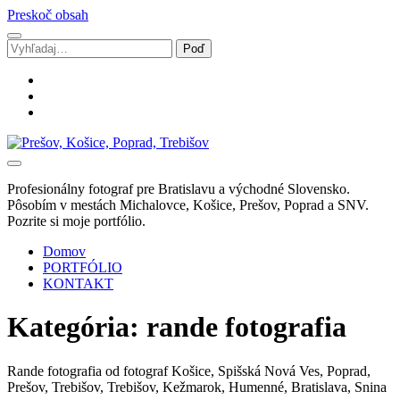
Preskoč obsah
Vyhľadávanie
facebook
instagram
email
Svadobný
fotograf
Marek
Profesionálny fotograf pre Bratislavu a východné Slovensko.
Zalibera
Pôsobím v mestách Michalovce, Košice, Prešov, Poprad a SNV.
|
Pozrite si moje portfólio.
Spišská
Nová
Domov
Ves
PORTFÓLIO
KONTAKT
Kategória:
rande fotografia
Rande fotografia od fotograf Košice, Spišská Nová Ves, Poprad,
Prešov, Trebišov, Trebišov, Kežmarok, Humenné, Bratislava, Snina