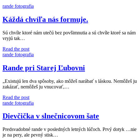
rande fotografia
Káždá chvíľa nás formuje.
Sú chvíle ktoré nám utečú bez povšimnutia a sú chvíle ktoré sa nám
vryjú tak…
Káždá
Read the post
chvíľa
rande fotografia
nás
formuje.
Rande pri Starej Ľubovni
„Existujú len dva spôsoby, ako môžeš narábať s láskou. Nemôžeš ju
zakázať, nemôžeš ju vnucovať,…
Rande
Read the post
pri
rande fotografia
Starej
Ľubovni
Dievčička v slnečnicovom šate
Predsvadobné rande v posledných letných lúčoch. Prvý dotyk …nie
je na pery, ale pevný stisk…