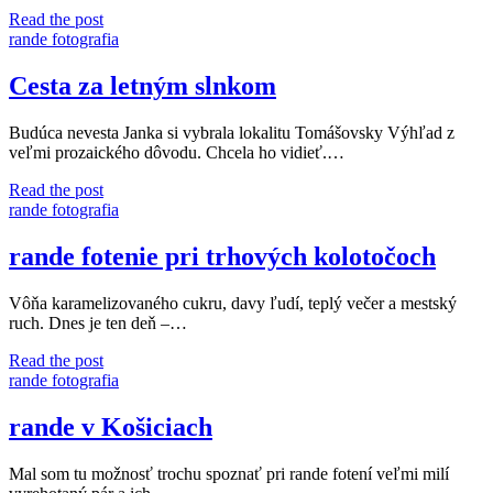
Dievčička
Read the post
v
rande fotografia
slnečnicovom
šate
Cesta za letným slnkom
Budúca nevesta Janka si vybrala lokalitu Tomášovsky Výhľad z
veľmi prozaického dôvodu. Chcela ho vidieť.…
Cesta
Read the post
za
rande fotografia
letným
slnkom
rande fotenie pri trhových kolotočoch
Vôňa karamelizovaného cukru, davy ľudí, teplý večer a mestský
ruch. Dnes je ten deň –…
rande
Read the post
fotenie
rande fotografia
pri
trhových
rande v Košiciach
kolotočoch
Mal som tu možnosť trochu spoznať pri rande fotení veľmi milí