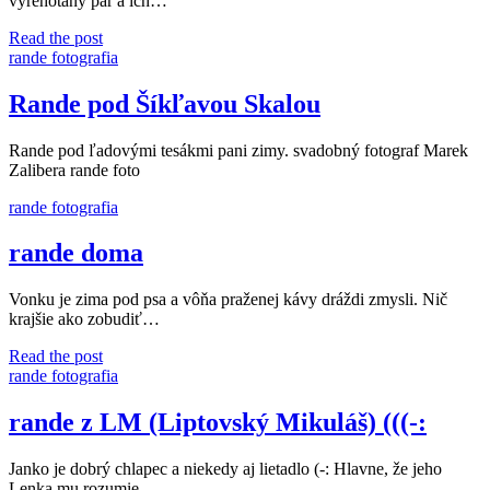
vyrehotaný pár a ich…
rande
Read the post
v
rande fotografia
Košiciach
Rande pod Šíkľavou Skalou
Rande pod ľadovými tesákmi pani zimy. svadobný fotograf Marek
Zalibera rande foto
rande fotografia
rande doma
Vonku je zima pod psa a vôňa praženej kávy dráždi zmysli. Nič
krajšie ako zobudiť…
rande
Read the post
doma
rande fotografia
rande z LM (Liptovský Mikuláš) (((-:
Janko je dobrý chlapec a niekedy aj lietadlo (-: Hlavne, že jeho
Lenka mu rozumie.…